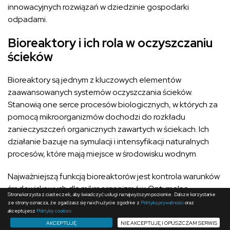
innowacyjnych rozwiązań w dziedzinie gospodarki
odpadami.
Bioreaktory i ich rola w oczyszczaniu
ścieków
Bioreaktory są jednym z kluczowych elementów
zaawansowanych systemów oczyszczania ścieków.
Stanowią one serce procesów biologicznych, w których za
pomocą mikroorganizmów dochodzi do rozkładu
zanieczyszczeń organicznych zawartych w ściekach. Ich
działanie bazuje na symulacji i intensyfikacji naturalnych
procesów, które mają miejsce w środowisku wodnym.
Najważniejszą funkcją bioreaktorów jest kontrola warunków
środowiskowych dla mikroorganizmów. Optymalna
Strona korzysta z ciasteczek, aby świadczyć usługi na najwyższym poziomie. Dalsze korzystanie
temperatura, pH, dostępność substratów i tlenu są
ze strony oznacza, że zgadzasz się na ich użycie zgodnie z
Polityką prywatności
oraz
akceptujesz
Politykę cookies
regulowane tak, aby zapewnić maksymalną efektywność
AKCEPTUJĘ
NIE AKCEPTUJĘ I OPUSZCZAM SERWIS
działania bakterii i innych mikroorganizmów